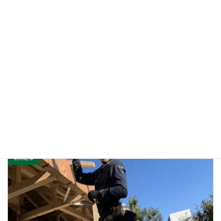
ウェブサイト
新築工事・リフォーム工事を通じて、お
客様のより良い生活環境をご提案して
ＰＲ
充実した暮らしのサポートをしていき
ます。
総合建築業
業種
前の記事